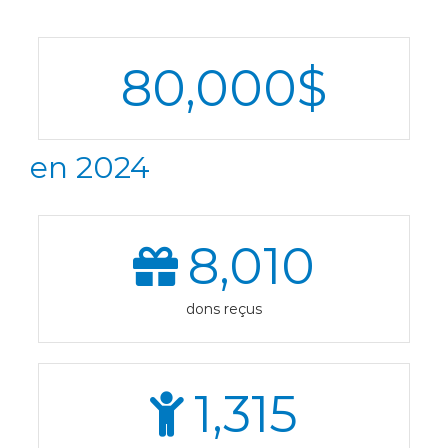
80,000
$
en 2024
8,010
dons reçus
1,315